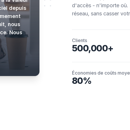
d'accès - n'importe où.
ciel depuis
réseau, sans casser vot
rêmement
uit, nous
nce. Nous
Clients
500,000+
Économies de coûts moy
80%