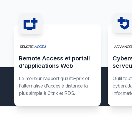
Remote Access et portail
Cybers
d'applications Web
serve
Le meilleur rapport qualité-prix et
Outil to
Re
l'alternative d'accès à distance la
cyberatta
plus simple à Citrix et RDS.
informati
La cy
Rem