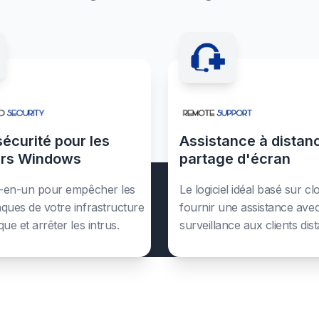
écurité pour les
Assistance à distan
urs Windows
partage d'écran
ut-en-un pour empêcher les
Le logiciel idéal basé sur c
mote Access
ques de votre infrastructure
fournir une assistance ave
que et arrêter les intrus.
surveillance aux clients dist
ber-sécurité
ote Support