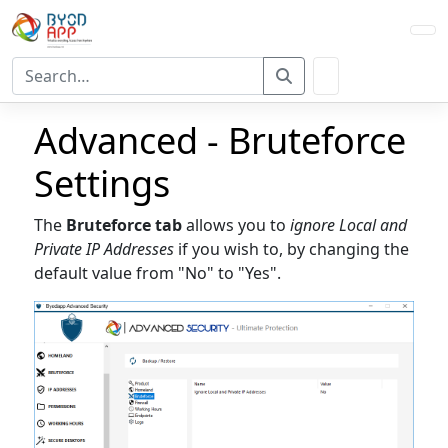
Utilisez
les
flèches
Advanced - Bruteforce
haut
et
Settings
bas
pour
The
Bruteforce tab
allows you to
ignore Local and
sélectionner
Private IP Addresses
if you wish to, by changing the
le
default value from "No" to "Yes".
résultat
disponible.
Appuyez
sur
Entrée
pour
accéder